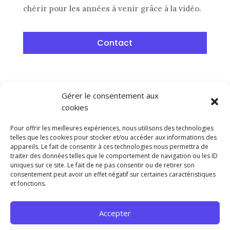
chérir pour les années à venir grâce à la vidéo.
Contact
Contact
Gérer le consentement aux
cookies
Pour offrir les meilleures expériences, nous utilisons des technologies
telles que les cookies pour stocker et/ou accéder aux informations des
Télépilote de drone /
Drone Perpignan
/
Drone
appareils. Le fait de consentir à ces technologies nous permettra de
Toulouse
/
Drone Marseille
/
Drone La Rochelle
/
traiter des données telles que le comportement de navigation ou les ID
uniques sur ce site. Le fait de ne pas consentir ou de retirer son
Drone Strasbourg
/
Drone Paris
/
Drone Lyon
/
consentement peut avoir un effet négatif sur certaines caractéristiques
Drone Lille
/
Drone Narbonne
/
Drone Bordeaux
/
et fonctions.
Drone Clermont-Ferrand
/
Drone Montpellier
/
Drone de nuit
Accepter