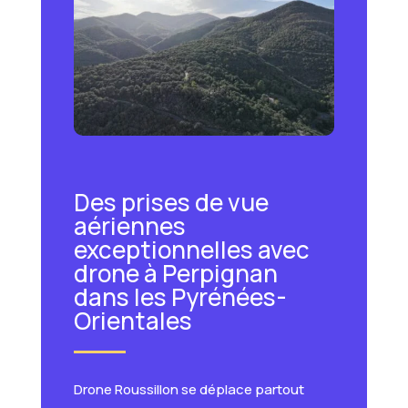
Des prises de vue
aériennes
exceptionnelles avec
drone à Perpignan
dans les Pyrénées-
Orientales
Drone Roussillon se déplace partout