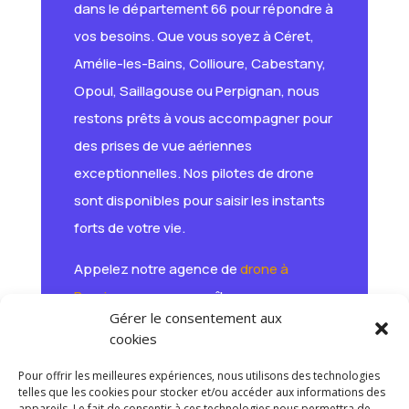
dans le département 66 pour répondre à
vos besoins. Que vous soyez à Céret,
Amélie-les-Bains, Collioure, Cabestany,
Opoul, Saillagouse ou Perpignan, nous
restons prêts à vous accompagner pour
des prises de vue aériennes
exceptionnelles. Nos pilotes de drone
sont disponibles pour saisir les instants
forts de votre vie.
Appelez notre agence de
drone à
Perpignan
pour connaître nos
Gérer le consentement aux
disponibilités.
cookies
Pour offrir les meilleures expériences, nous utilisons des technologies
telles que les cookies pour stocker et/ou accéder aux informations des
Télépilote de drone /
Drone Perpignan
/
Drone
appareils. Le fait de consentir à ces technologies nous permettra de